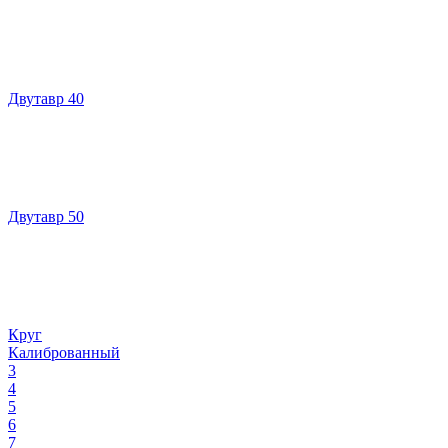
Двутавр 40
Двутавр 50
Круг
Калиброванный
3
4
5
6
7