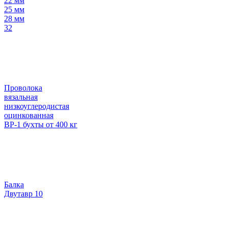
22 мм
25 мм
28 мм
32
Проволока
вязальная
низкоуглеродистая
оцинкованная
ВР-1 бухты от 400 кг
Балка
Двутавр 10