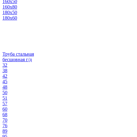
160х50
160х80
180х50
180х60
Труба стальная
бесшовная г/д
32
38
42
45
48
50
51
57
60
68
70
76
89
95