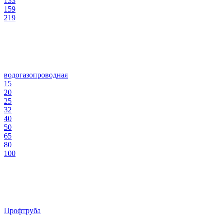
133
159
219
водогазопроводная
15
20
25
32
40
50
65
80
100
Профтруба