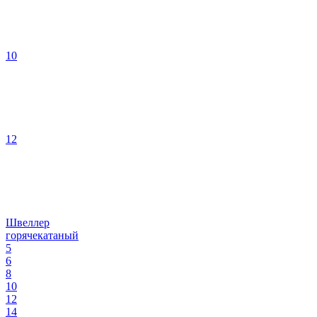
10
12
Швеллер
горячекатаный
5
6
8
10
12
14