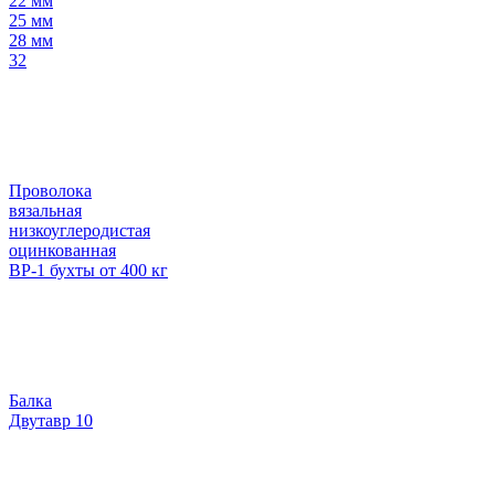
22 мм
25 мм
28 мм
32
Проволока
вязальная
низкоуглеродистая
оцинкованная
ВР-1 бухты от 400 кг
Балка
Двутавр 10