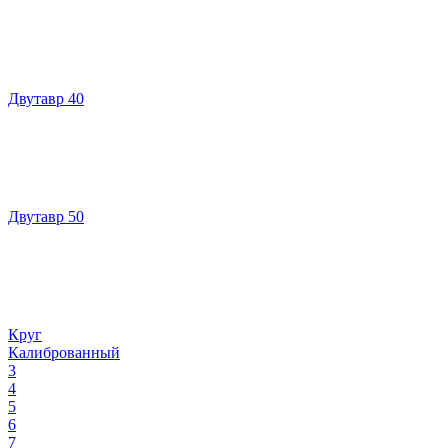
Двутавр 40
Двутавр 50
Круг
Калиброванный
3
4
5
6
7