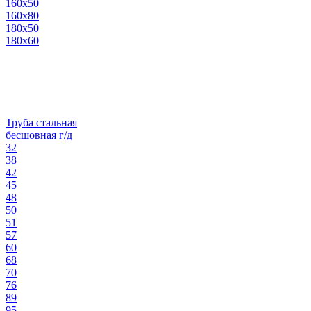
160х50
160х80
180х50
180х60
Труба стальная
бесшовная г/д
32
38
42
45
48
50
51
57
60
68
70
76
89
95