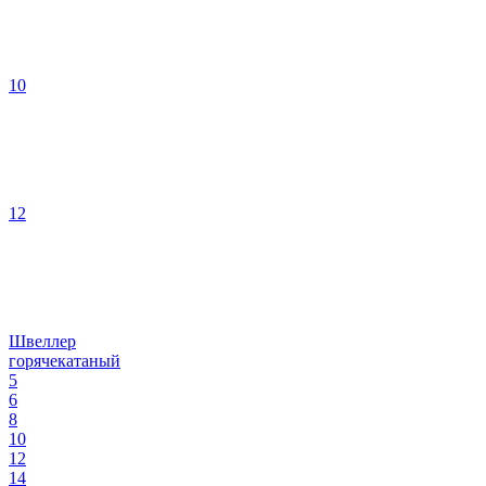
10
12
Швеллер
горячекатаный
5
6
8
10
12
14