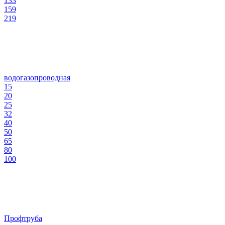
133
159
219
водогазопроводная
15
20
25
32
40
50
65
80
100
Профтруба