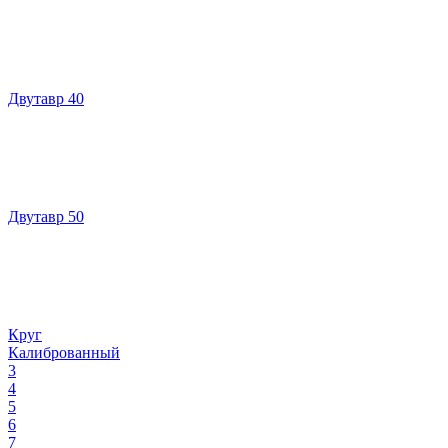
Двутавр 40
Двутавр 50
Круг
Калиброванный
3
4
5
6
7