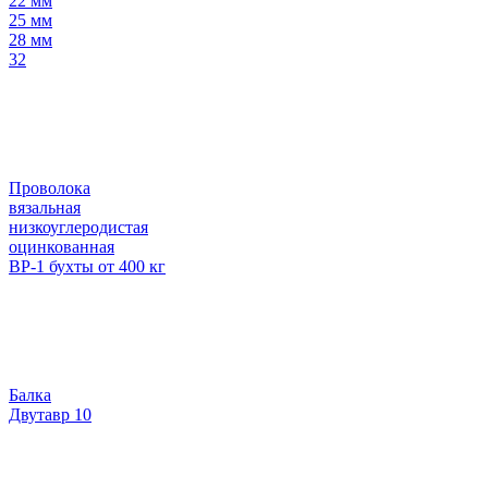
22 мм
25 мм
28 мм
32
Проволока
вязальная
низкоуглеродистая
оцинкованная
ВР-1 бухты от 400 кг
Балка
Двутавр 10