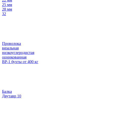
22 мм
25 мм
28 мм
32
Проволока
вязальная
низкоуглеродистая
оцинкованная
ВР-1 бухты от 400 кг
Балка
Двутавр 10