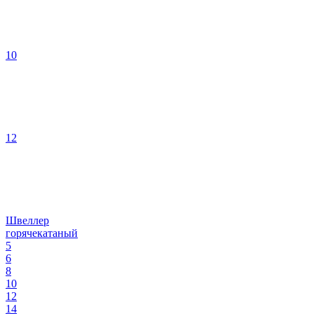
10
12
Швеллер
горячекатаный
5
6
8
10
12
14