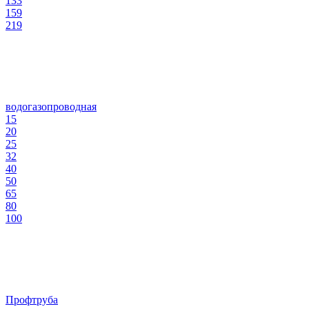
133
159
219
водогазопроводная
15
20
25
32
40
50
65
80
100
Профтруба