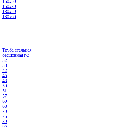
160х50
160х80
180х50
180х60
Труба стальная
бесшовная г/д
32
38
42
45
48
50
51
57
60
68
70
76
89
95