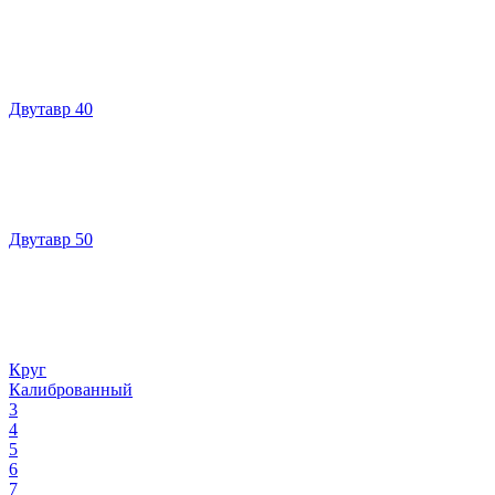
Двутавр 40
Двутавр 50
Круг
Калиброванный
3
4
5
6
7