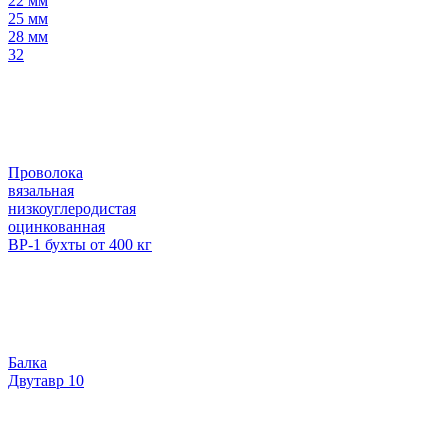
22 мм
25 мм
28 мм
32
Проволока
вязальная
низкоуглеродистая
оцинкованная
ВР-1 бухты от 400 кг
Балка
Двутавр 10