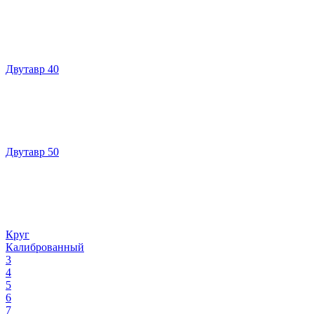
Двутавр 40
Двутавр 50
Круг
Калиброванный
3
4
5
6
7