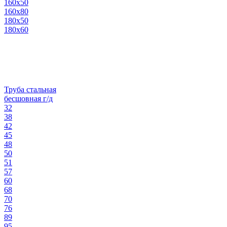
160х50
160х80
180х50
180х60
Труба стальная
бесшовная г/д
32
38
42
45
48
50
51
57
60
68
70
76
89
95