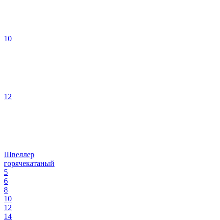
10
12
Швеллер
горячекатаный
5
6
8
10
12
14