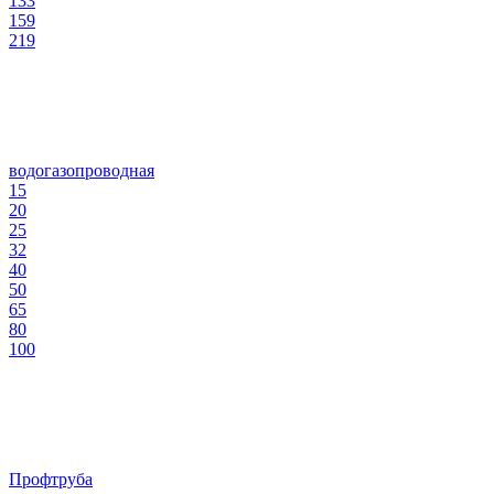
133
159
219
водогазопроводная
15
20
25
32
40
50
65
80
100
Профтруба