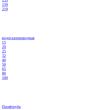
133
159
219
водогазопроводная
15
20
25
32
40
50
65
80
100
Профтруба