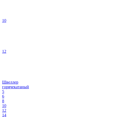
10
12
Швеллер
горячекатаный
5
6
8
10
12
14