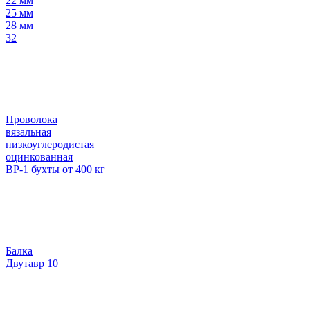
22 мм
25 мм
28 мм
32
Проволока
вязальная
низкоуглеродистая
оцинкованная
ВР-1 бухты от 400 кг
Балка
Двутавр 10