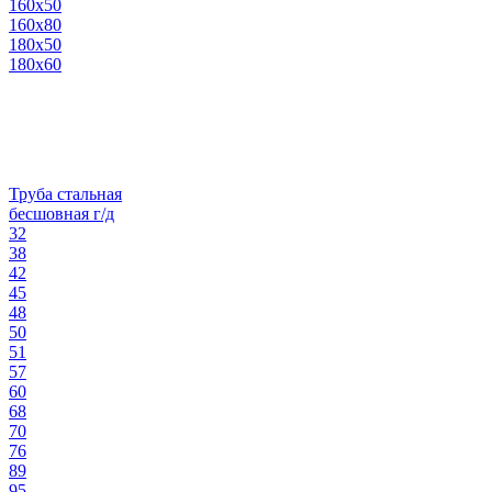
160х50
160х80
180х50
180х60
Труба стальная
бесшовная г/д
32
38
42
45
48
50
51
57
60
68
70
76
89
95