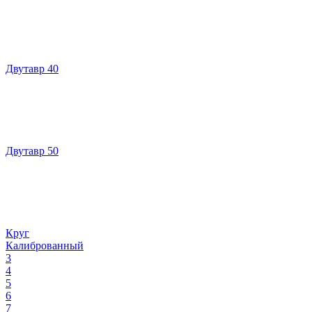
Двутавр 40
Двутавр 50
Круг
Калиброванный
3
4
5
6
7