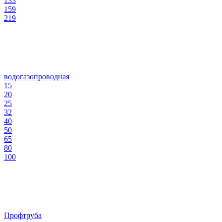
133
159
219
водогазопроводная
15
20
25
32
40
50
65
80
100
Профтруба