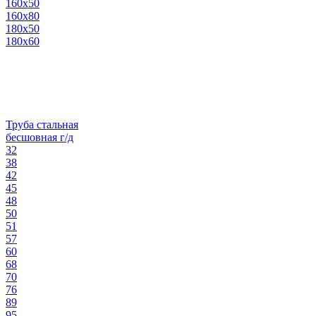
160х50
160х80
180х50
180х60
Труба стальная
бесшовная г/д
32
38
42
45
48
50
51
57
60
68
70
76
89
95