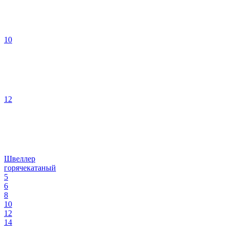
10
12
Швеллер
горячекатаный
5
6
8
10
12
14