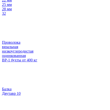
22 мм
25 мм
28 мм
32
Проволока
вязальная
низкоуглеродистая
оцинкованная
ВР-1 бухты от 400 кг
Балка
Двутавр 10