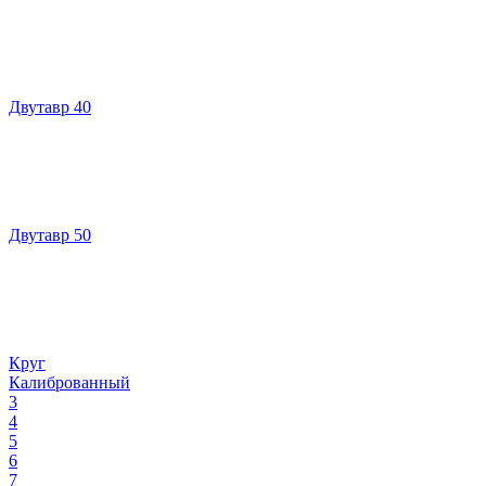
Двутавр 40
Двутавр 50
Круг
Калиброванный
3
4
5
6
7