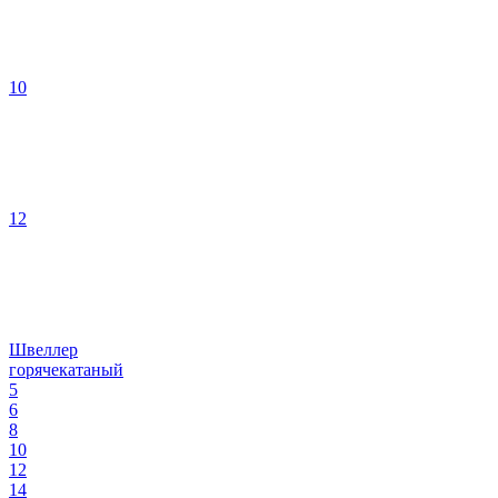
10
12
Швеллер
горячекатаный
5
6
8
10
12
14