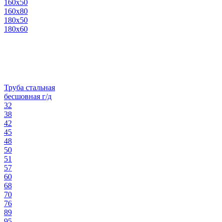
160х50
160х80
180х50
180х60
Труба стальная
бесшовная г/д
32
38
42
45
48
50
51
57
60
68
70
76
89
95