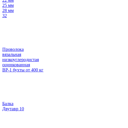
22 мм
25 мм
28 мм
32
Проволока
вязальная
низкоуглеродистая
оцинкованная
ВР-1 бухты от 400 кг
Балка
Двутавр 10