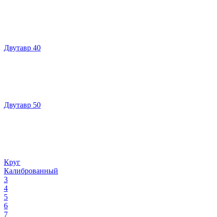
Двутавр 40
Двутавр 50
Круг
Калиброванный
3
4
5
6
7