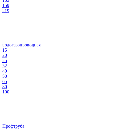
133
159
219
водогазопроводная
15
20
25
32
40
50
65
80
100
Профтруба