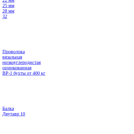
22 мм
25 мм
28 мм
32
Проволока
вязальная
низкоуглеродистая
оцинкованная
ВР-1 бухты от 400 кг
Балка
Двутавр 10