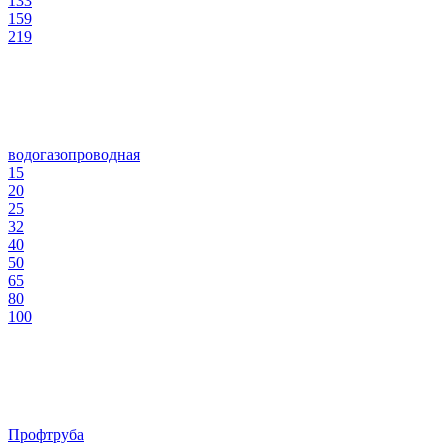
133
159
219
водогазопроводная
15
20
25
32
40
50
65
80
100
Профтруба