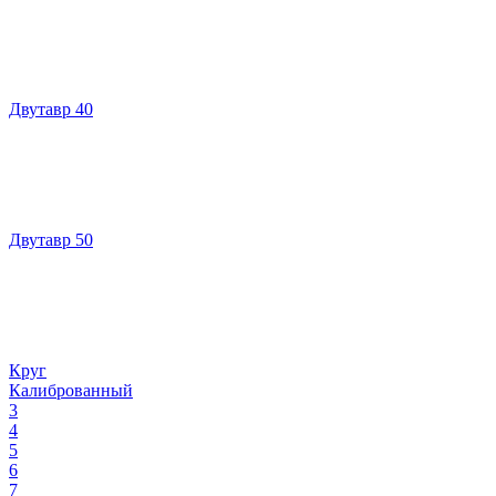
Двутавр 40
Двутавр 50
Круг
Калиброванный
3
4
5
6
7