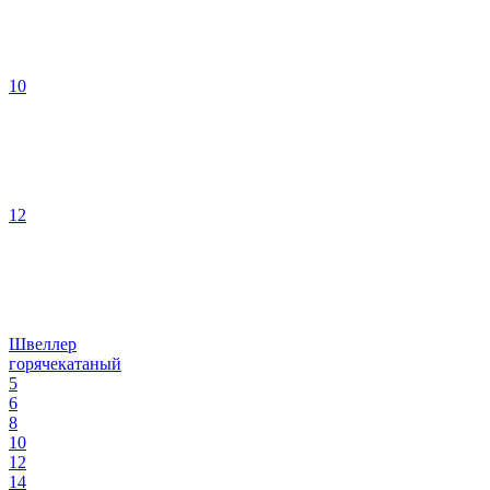
10
12
Швеллер
горячекатаный
5
6
8
10
12
14