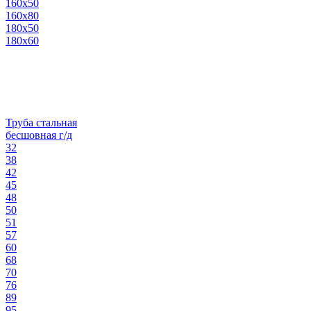
160х50
160х80
180х50
180х60
Труба стальная
бесшовная г/д
32
38
42
45
48
50
51
57
60
68
70
76
89
95