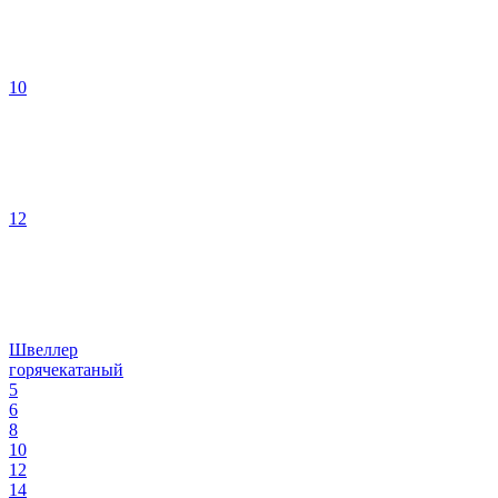
10
12
Швеллер
горячекатаный
5
6
8
10
12
14