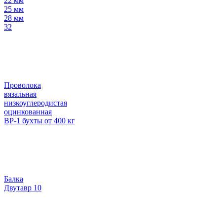
22 мм
25 мм
28 мм
32
Проволока
вязальная
низкоуглеродистая
оцинкованная
ВР-1 бухты от 400 кг
Балка
Двутавр 10