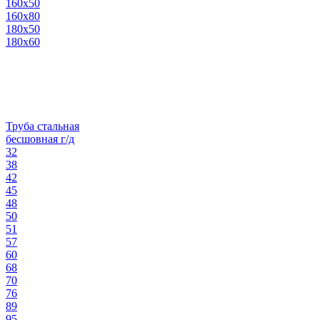
160х50
160х80
180х50
180х60
Труба стальная
бесшовная г/д
32
38
42
45
48
50
51
57
60
68
70
76
89
95