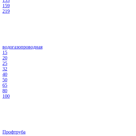
133
159
219
водогазопроводная
15
20
25
32
40
50
65
80
100
Профтруба