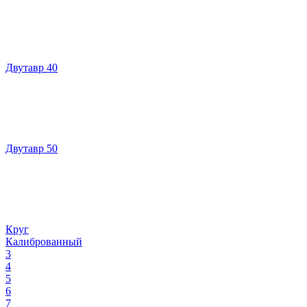
Двутавр 40
Двутавр 50
Круг
Калиброванный
3
4
5
6
7