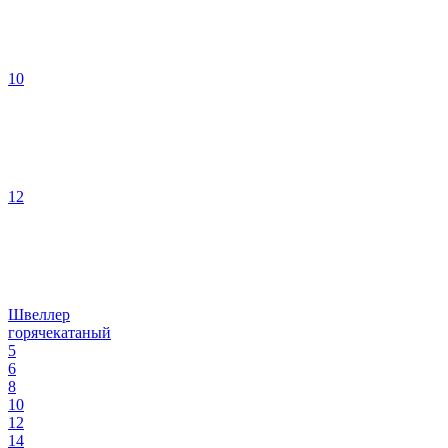
10
12
Швеллер
горячекатаный
5
6
8
10
12
14