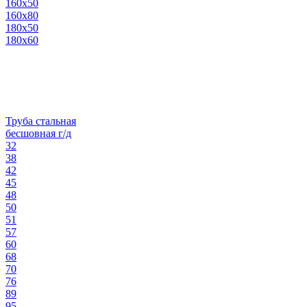
160х50
160х80
180х50
180х60
Труба стальная
бесшовная г/д
32
38
42
45
48
50
51
57
60
68
70
76
89
95