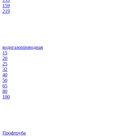
133
159
219
водогазопроводная
15
20
25
32
40
50
65
80
100
Профтруба