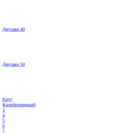
Двутавр 40
Двутавр 50
Круг
Калиброванный
3
4
5
6
7