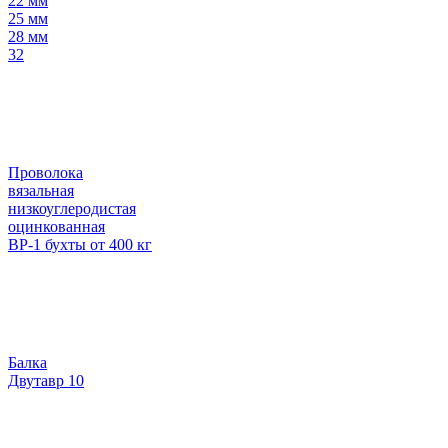
22 мм
25 мм
28 мм
32
Проволока
вязальная
низкоуглеродистая
оцинкованная
ВР-1 бухты от 400 кг
Балка
Двутавр 10