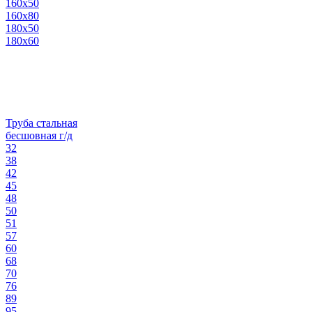
160х50
160х80
180х50
180х60
Труба стальная
бесшовная г/д
32
38
42
45
48
50
51
57
60
68
70
76
89
95