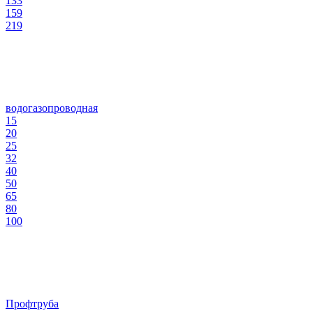
133
159
219
водогазопроводная
15
20
25
32
40
50
65
80
100
Профтруба