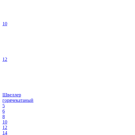
10
12
Швеллер
горячекатаный
5
6
8
10
12
14