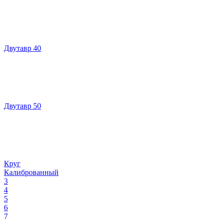
Двутавр 40
Двутавр 50
Круг
Калиброванный
3
4
5
6
7