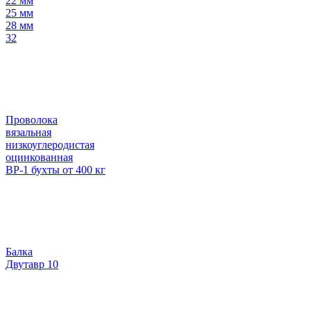
22 мм
25 мм
28 мм
32
Проволока
вязальная
низкоуглеродистая
оцинкованная
ВР-1 бухты от 400 кг
Балка
Двутавр 10