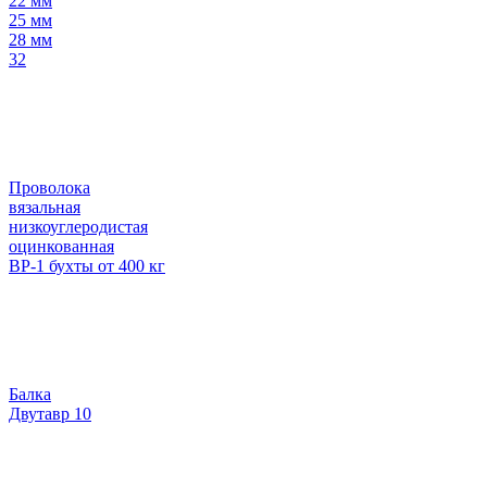
22 мм
25 мм
28 мм
32
Проволока
вязальная
низкоуглеродистая
оцинкованная
ВР-1 бухты от 400 кг
Балка
Двутавр 10