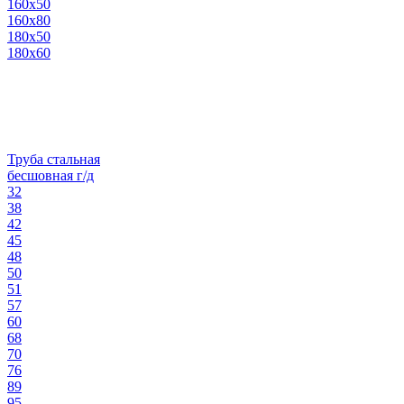
160х50
160х80
180х50
180х60
Труба стальная
бесшовная г/д
32
38
42
45
48
50
51
57
60
68
70
76
89
95