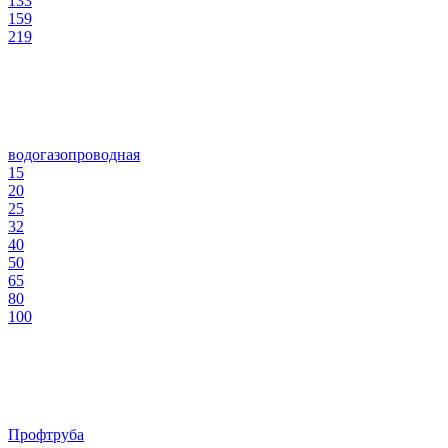
133
159
219
водогазопроводная
15
20
25
32
40
50
65
80
100
Профтруба