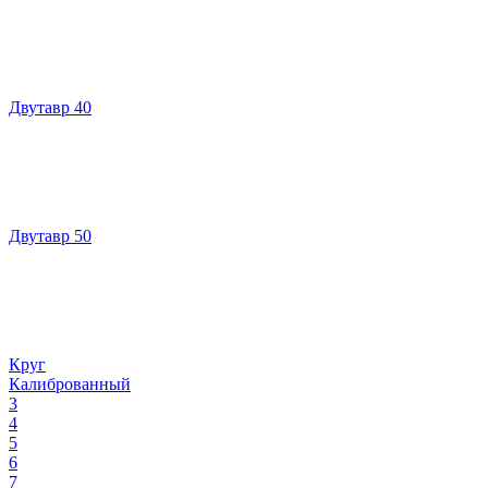
Двутавр 40
Двутавр 50
Круг
Калиброванный
3
4
5
6
7