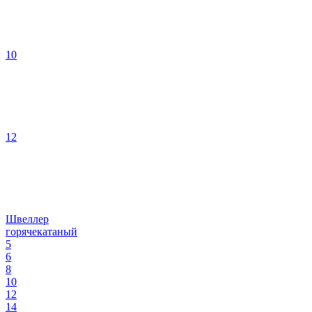
10
12
Швеллер
горячекатаный
5
6
8
10
12
14