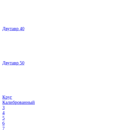
Двутавр 40
Двутавр 50
Круг
Калиброванный
3
4
5
6
7