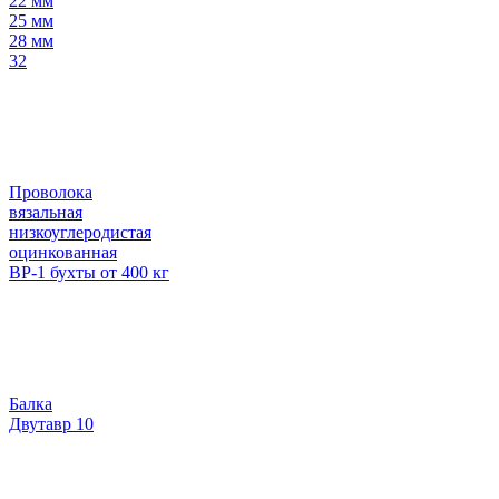
22 мм
25 мм
28 мм
32
Проволока
вязальная
низкоуглеродистая
оцинкованная
ВР-1 бухты от 400 кг
Балка
Двутавр 10