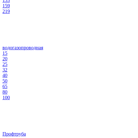
133
159
219
водогазопроводная
15
20
25
32
40
50
65
80
100
Профтруба