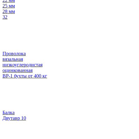
22 мм
25 мм
28 мм
32
Проволока
вязальная
низкоуглеродистая
оцинкованная
ВР-1 бухты от 400 кг
Балка
Двутавр 10