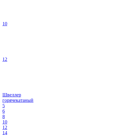
10
12
Швеллер
горячекатаный
5
6
8
10
12
14