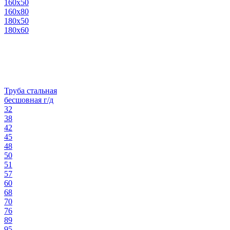
160х50
160х80
180х50
180х60
Труба стальная
бесшовная г/д
32
38
42
45
48
50
51
57
60
68
70
76
89
95