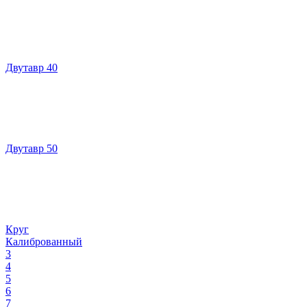
Двутавр 40
Двутавр 50
Круг
Калиброванный
3
4
5
6
7