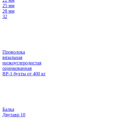
22 мм
25 мм
28 мм
32
Проволока
вязальная
низкоуглеродистая
оцинкованная
ВР-1 бухты от 400 кг
Балка
Двутавр 10