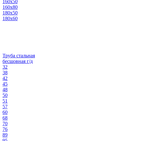
160х50
160х80
180х50
180х60
Труба стальная
бесшовная г/д
32
38
42
45
48
50
51
57
60
68
70
76
89
95