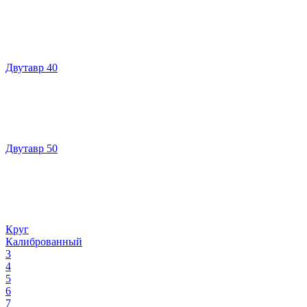
Двутавр 40
Двутавр 50
Круг
Калиброванный
3
4
5
6
7