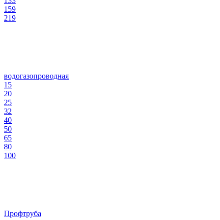
133
159
219
водогазопроводная
15
20
25
32
40
50
65
80
100
Профтруба