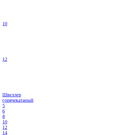
10
12
Швеллер
горячекатаный
5
6
8
10
12
14