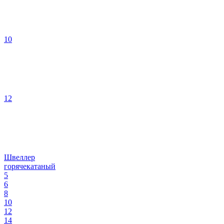
10
12
Швеллер
горячекатаный
5
6
8
10
12
14