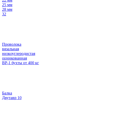
22 мм
25 мм
28 мм
32
Проволока
вязальная
низкоуглеродистая
оцинкованная
ВР-1 бухты от 400 кг
Балка
Двутавр 10