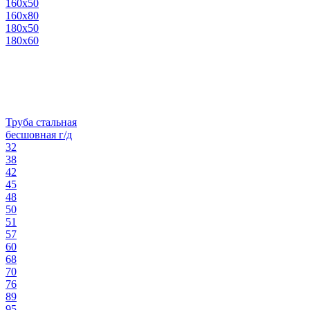
160х50
160х80
180х50
180х60
Труба стальная
бесшовная г/д
32
38
42
45
48
50
51
57
60
68
70
76
89
95