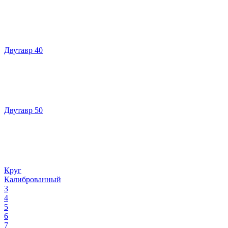
Двутавр 40
Двутавр 50
Круг
Калиброванный
3
4
5
6
7