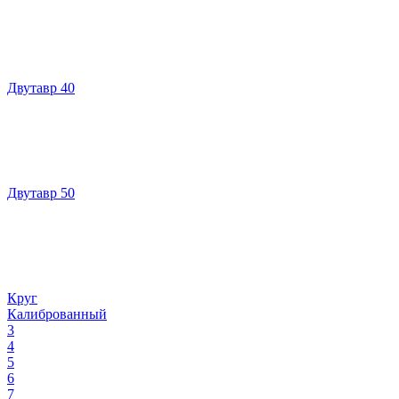
Двутавр 40
Двутавр 50
Круг
Калиброванный
3
4
5
6
7