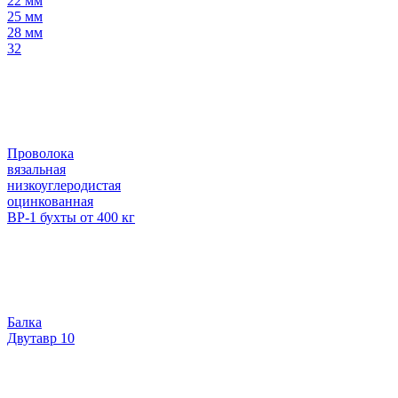
22 мм
25 мм
28 мм
32
Проволока
вязальная
низкоуглеродистая
оцинкованная
ВР-1 бухты от 400 кг
Балка
Двутавр 10