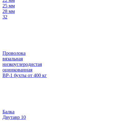
22 мм
25 мм
28 мм
32
Проволока
вязальная
низкоуглеродистая
оцинкованная
ВР-1 бухты от 400 кг
Балка
Двутавр 10