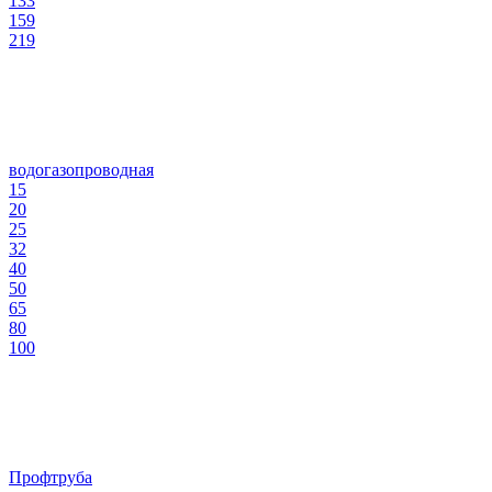
133
159
219
водогазопроводная
15
20
25
32
40
50
65
80
100
Профтруба