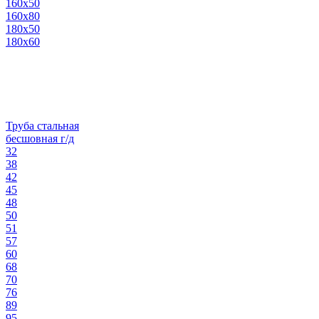
160х50
160х80
180х50
180х60
Труба стальная
бесшовная г/д
32
38
42
45
48
50
51
57
60
68
70
76
89
95