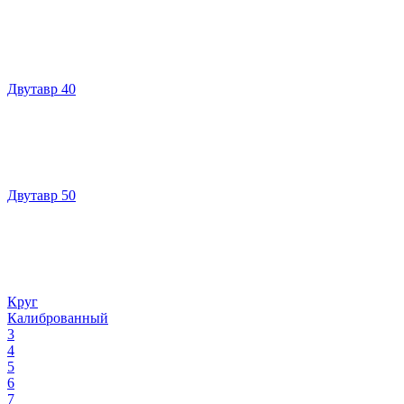
Двутавр 40
Двутавр 50
Круг
Калиброванный
3
4
5
6
7