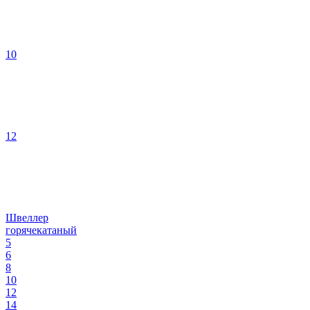
10
12
Швеллер
горячекатаный
5
6
8
10
12
14