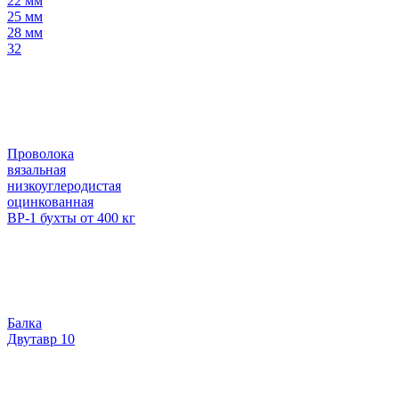
22 мм
25 мм
28 мм
32
Проволока
вязальная
низкоуглеродистая
оцинкованная
ВР-1 бухты от 400 кг
Балка
Двутавр 10