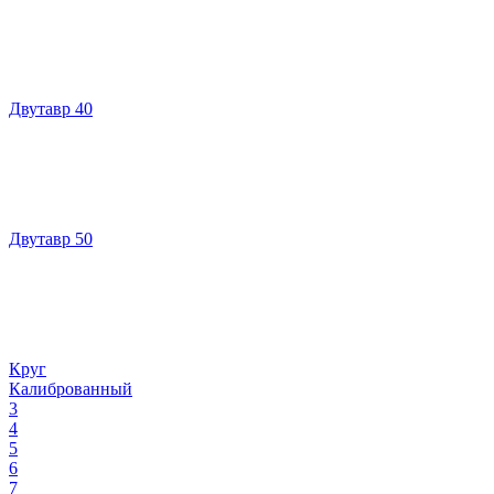
Двутавр 40
Двутавр 50
Круг
Калиброванный
3
4
5
6
7