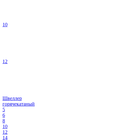
10
12
Швеллер
горячекатаный
5
6
8
10
12
14