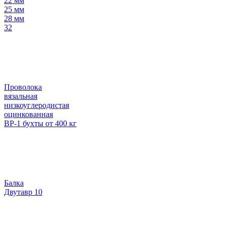
22 мм
25 мм
28 мм
32
Проволока
вязальная
низкоуглеродистая
оцинкованная
ВР-1 бухты от 400 кг
Балка
Двутавр 10