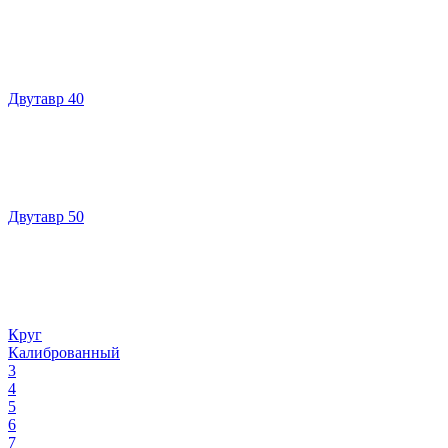
Двутавр 40
Двутавр 50
Круг
Калиброванный
3
4
5
6
7