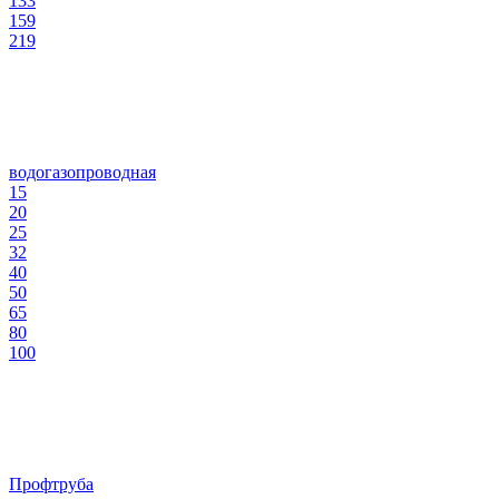
133
159
219
водогазопроводная
15
20
25
32
40
50
65
80
100
Профтруба