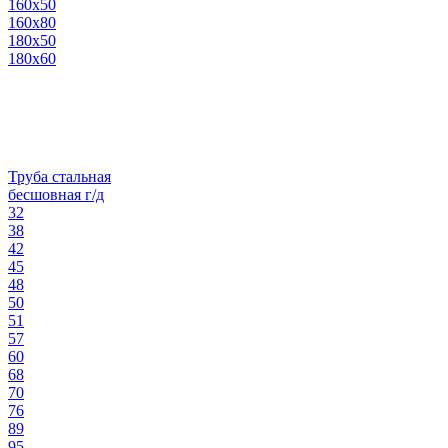
160х50
160х80
180х50
180х60
Труба стальная
бесшовная г/д
32
38
42
45
48
50
51
57
60
68
70
76
89
95