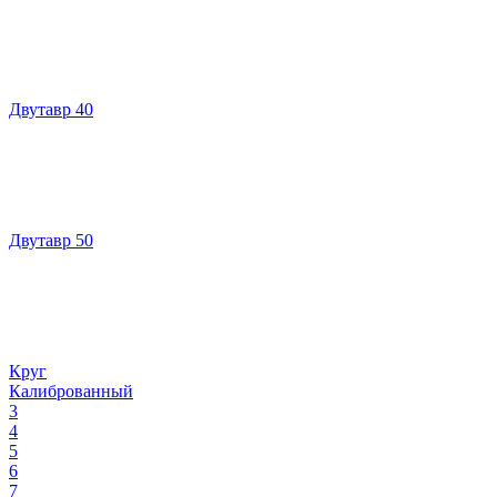
Двутавр 40
Двутавр 50
Круг
Калиброванный
3
4
5
6
7