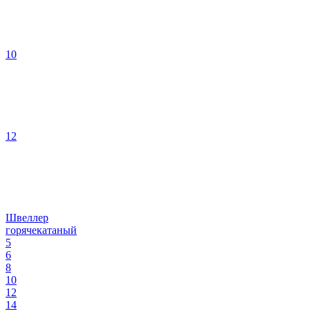
10
12
Швеллер
горячекатаный
5
6
8
10
12
14