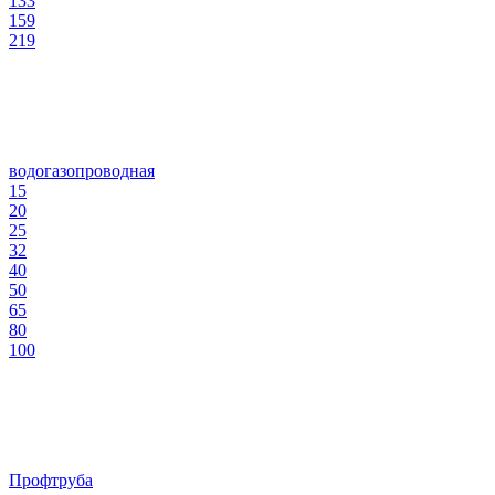
133
159
219
водогазопроводная
15
20
25
32
40
50
65
80
100
Профтруба