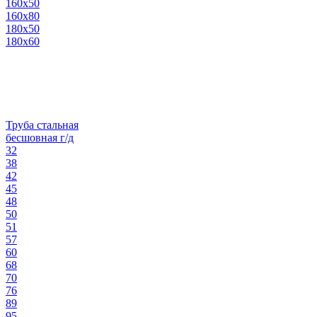
160х50
160х80
180х50
180х60
Труба стальная
бесшовная г/д
32
38
42
45
48
50
51
57
60
68
70
76
89
95