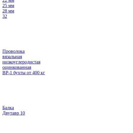
22 мм
25 мм
28 мм
32
Проволока
вязальная
низкоуглеродистая
оцинкованная
ВР-1 бухты от 400 кг
Балка
Двутавр 10