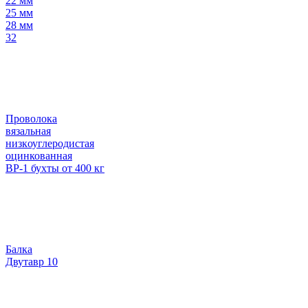
22 мм
25 мм
28 мм
32
Проволока
вязальная
низкоуглеродистая
оцинкованная
ВР-1 бухты от 400 кг
Балка
Двутавр 10