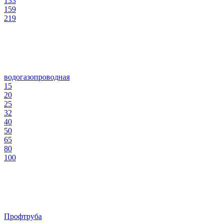
133
159
219
водогазопроводная
15
20
25
32
40
50
65
80
100
Профтруба