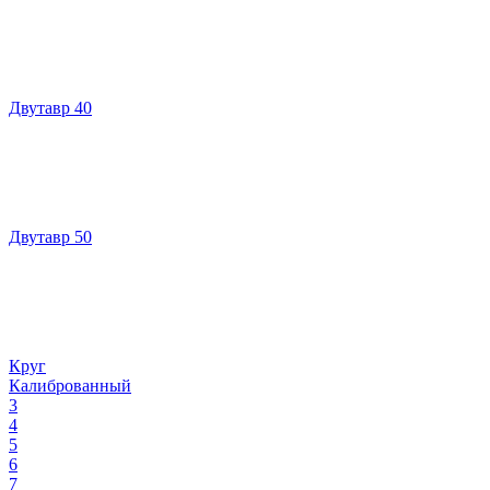
Двутавр 40
Двутавр 50
Круг
Калиброванный
3
4
5
6
7