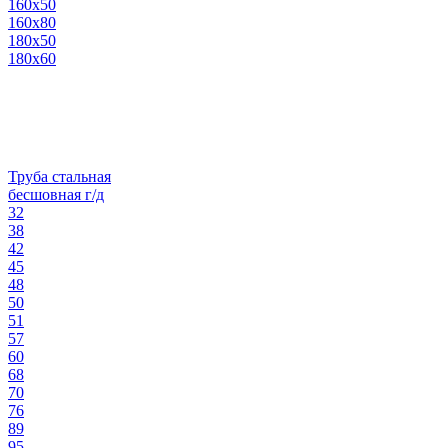
160х50
160х80
180х50
180х60
Труба стальная
бесшовная г/д
32
38
42
45
48
50
51
57
60
68
70
76
89
95