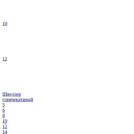
10
12
Швеллер
горячекатаный
5
6
8
10
12
14