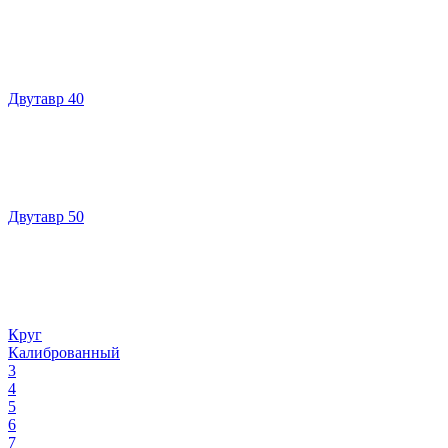
Двутавр 40
Двутавр 50
Круг
Калиброванный
3
4
5
6
7