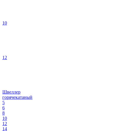
10
12
Швеллер
горячекатаный
5
6
8
10
12
14