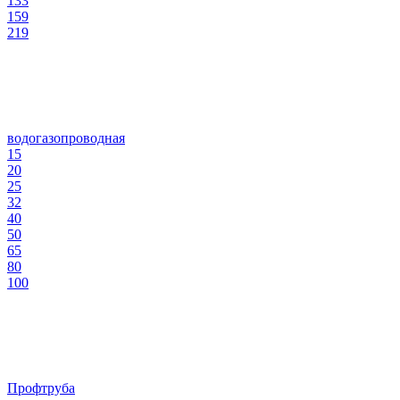
133
159
219
водогазопроводная
15
20
25
32
40
50
65
80
100
Профтруба