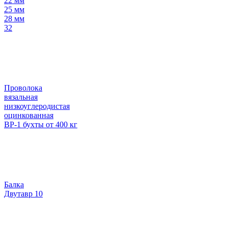
22 мм
25 мм
28 мм
32
Проволока
вязальная
низкоуглеродистая
оцинкованная
ВР-1 бухты от 400 кг
Балка
Двутавр 10