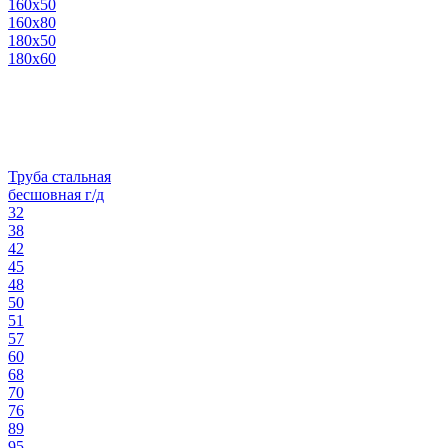
160х50
160х80
180х50
180х60
Труба стальная
бесшовная г/д
32
38
42
45
48
50
51
57
60
68
70
76
89
95