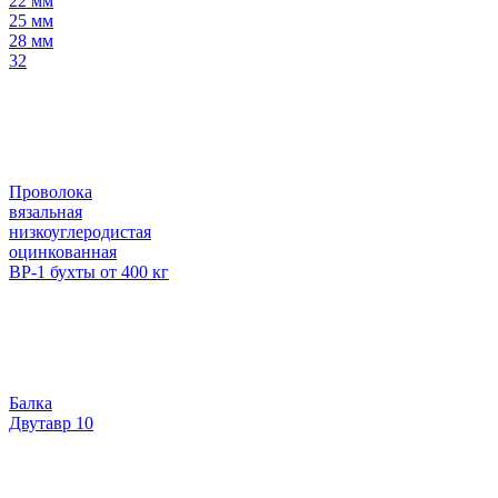
22 мм
25 мм
28 мм
32
Проволока
вязальная
низкоуглеродистая
оцинкованная
ВР-1 бухты от 400 кг
Балка
Двутавр 10