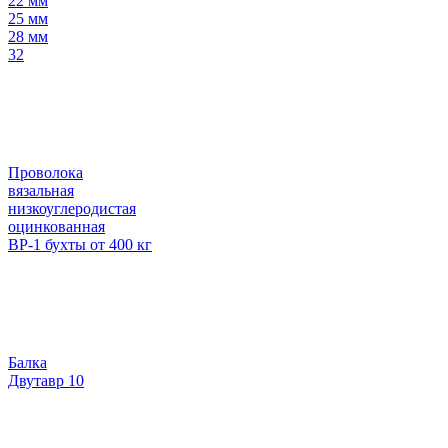
22 мм
25 мм
28 мм
32
Проволока
вязальная
низкоуглеродистая
оцинкованная
ВР-1 бухты от 400 кг
Балка
Двутавр 10