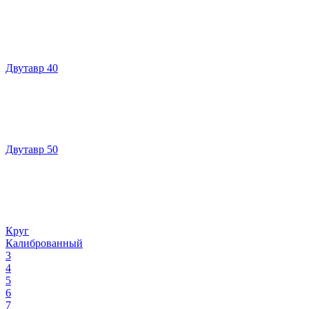
Двутавр 40
Двутавр 50
Круг
Калиброванный
3
4
5
6
7