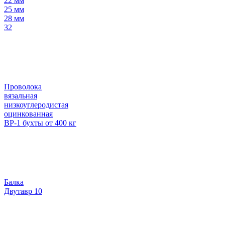
22 мм
25 мм
28 мм
32
Проволока
вязальная
низкоуглеродистая
оцинкованная
ВР-1 бухты от 400 кг
Балка
Двутавр 10