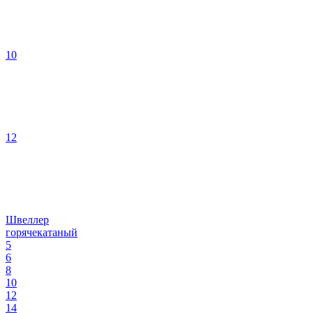
10
12
Швеллер
горячекатаный
5
6
8
10
12
14