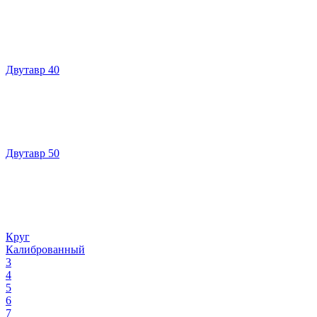
Двутавр 40
Двутавр 50
Круг
Калиброванный
3
4
5
6
7