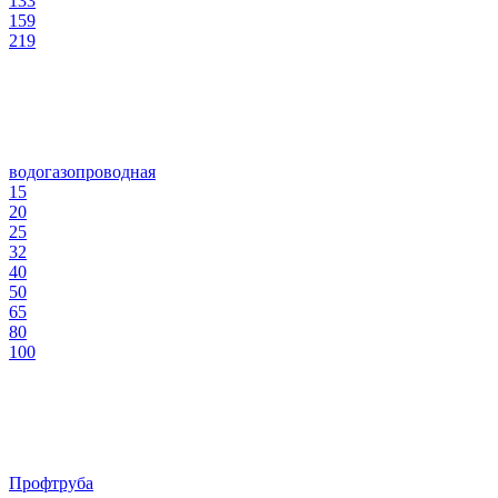
133
159
219
водогазопроводная
15
20
25
32
40
50
65
80
100
Профтруба