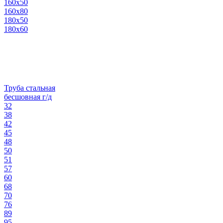
160х50
160х80
180х50
180х60
Труба стальная
бесшовная г/д
32
38
42
45
48
50
51
57
60
68
70
76
89
95