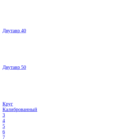
Двутавр 40
Двутавр 50
Круг
Калиброванный
3
4
5
6
7