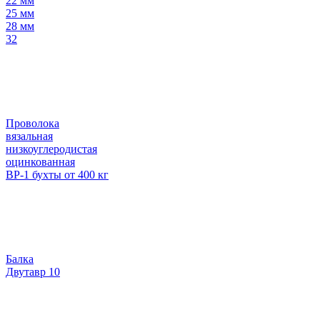
22 мм
25 мм
28 мм
32
Проволока
вязальная
низкоуглеродистая
оцинкованная
ВР-1 бухты от 400 кг
Балка
Двутавр 10