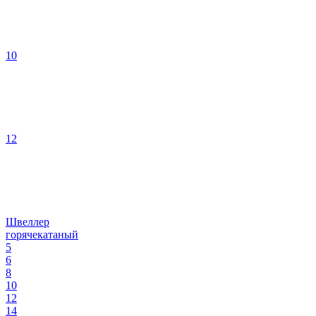
10
12
Швеллер
горячекатаный
5
6
8
10
12
14