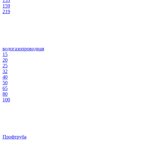
133
159
219
водогазопроводная
15
20
25
32
40
50
65
80
100
Профтруба