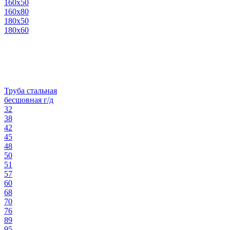
160х50
160х80
180х50
180х60
Труба стальная
бесшовная г/д
32
38
42
45
48
50
51
57
60
68
70
76
89
95