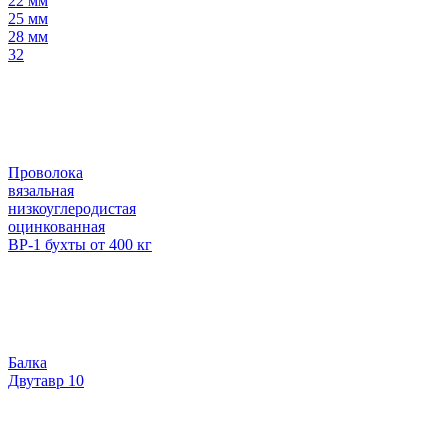
22 мм
25 мм
28 мм
32
Проволока
вязальная
низкоуглеродистая
оцинкованная
ВР-1 бухты от 400 кг
Балка
Двутавр 10