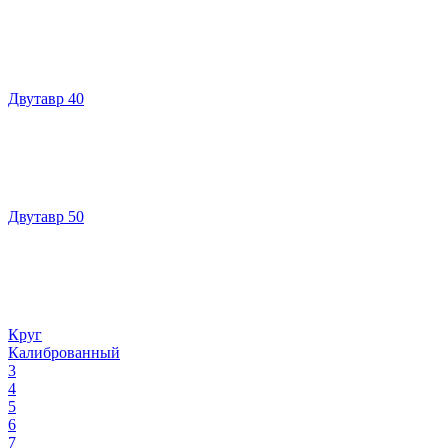
Двутавр 40
Двутавр 50
Круг
Калиброванный
3
4
5
6
7