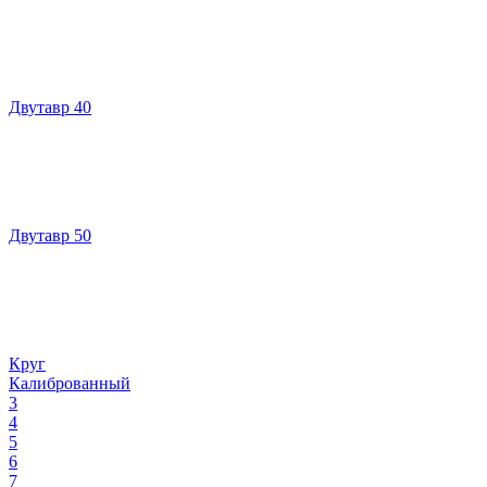
Двутавр 40
Двутавр 50
Круг
Калиброванный
3
4
5
6
7