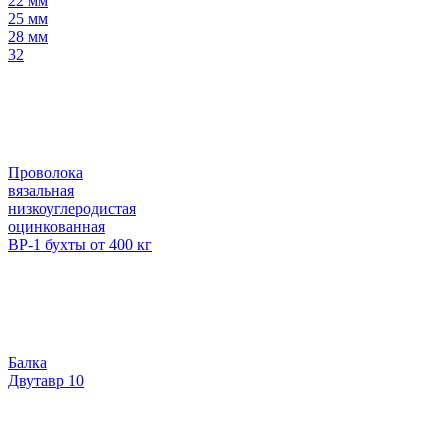
22 мм
25 мм
28 мм
32
Проволока
вязальная
низкоуглеродистая
оцинкованная
ВР-1 бухты от 400 кг
Балка
Двутавр 10