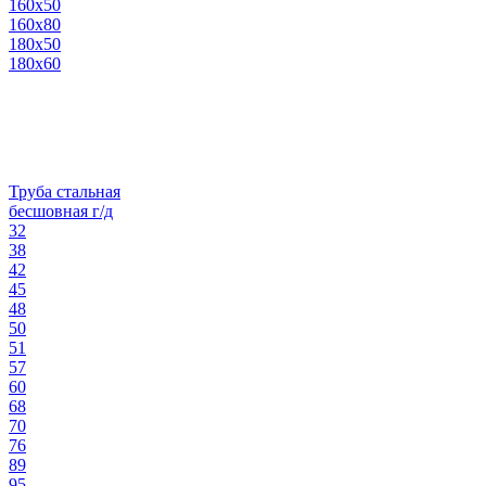
160х50
160х80
180х50
180х60
Труба стальная
бесшовная г/д
32
38
42
45
48
50
51
57
60
68
70
76
89
95