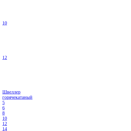
10
12
Швеллер
горячекатаный
5
6
8
10
12
14