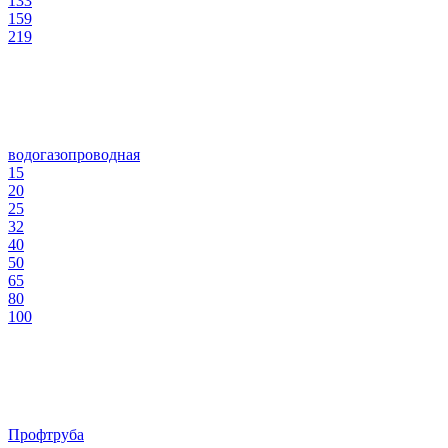
133
159
219
водогазопроводная
15
20
25
32
40
50
65
80
100
Профтруба