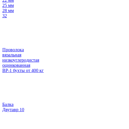
22 мм
25 мм
28 мм
32
Проволока
вязальная
низкоуглеродистая
оцинкованная
ВР-1 бухты от 400 кг
Балка
Двутавр 10