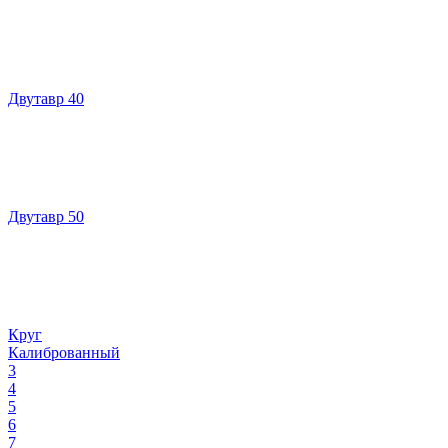
Двутавр 40
Двутавр 50
Круг
Калиброванный
3
4
5
6
7