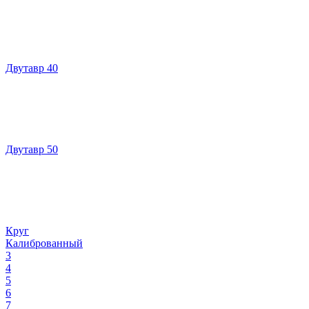
Двутавр 40
Двутавр 50
Круг
Калиброванный
3
4
5
6
7