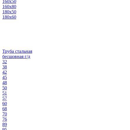
160х50
160х80
180х50
180х60
Труба стальная
бесшовная г/д
32
38
42
45
48
50
51
57
60
68
70
76
89
95