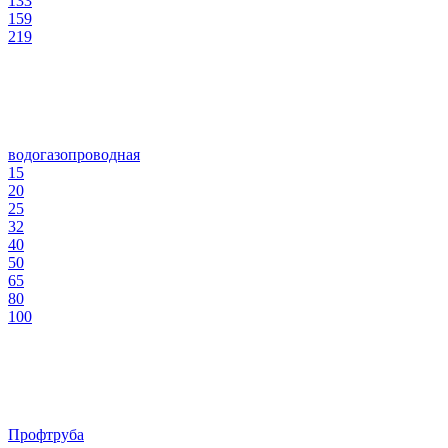
133
159
219
водогазопроводная
15
20
25
32
40
50
65
80
100
Профтруба