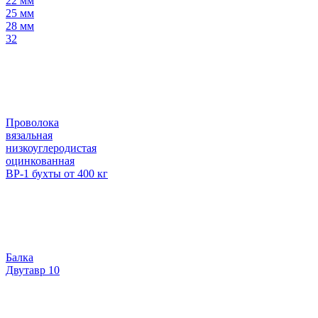
22 мм
25 мм
28 мм
32
Проволока
вязальная
низкоуглеродистая
оцинкованная
ВР-1 бухты от 400 кг
Балка
Двутавр 10