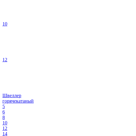
10
12
Швеллер
горячекатаный
5
6
8
10
12
14