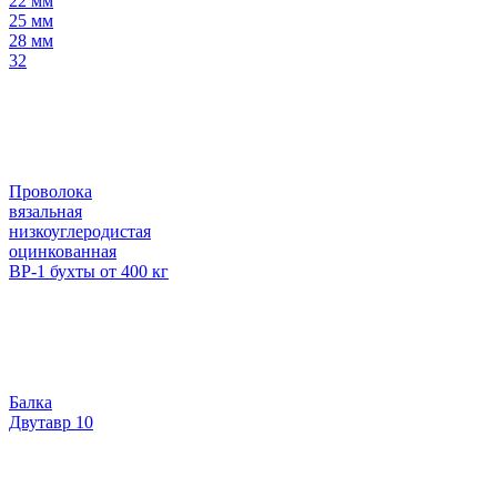
22 мм
25 мм
28 мм
32
Проволока
вязальная
низкоуглеродистая
оцинкованная
ВР-1 бухты от 400 кг
Балка
Двутавр 10