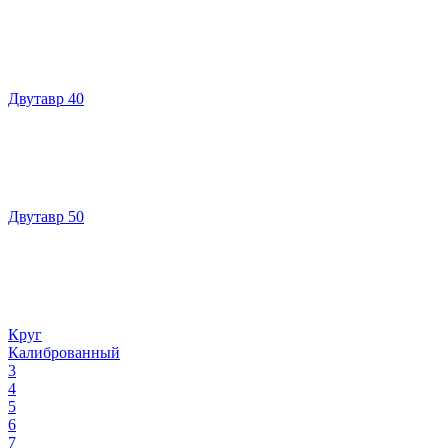
Двутавр 40
Двутавр 50
Круг
Калиброванный
3
4
5
6
7