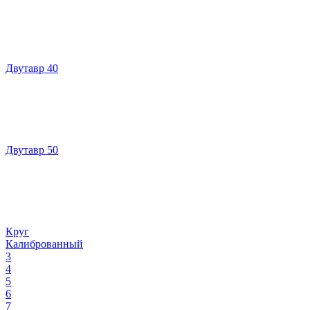
Двутавр 40
Двутавр 50
Круг
Калиброванный
3
4
5
6
7