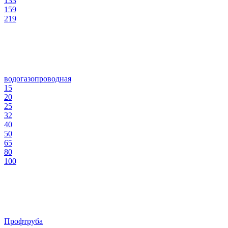
133
159
219
водогазопроводная
15
20
25
32
40
50
65
80
100
Профтруба