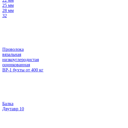
22 мм
25 мм
28 мм
32
Проволока
вязальная
низкоуглеродистая
оцинкованная
ВР-1 бухты от 400 кг
Балка
Двутавр 10