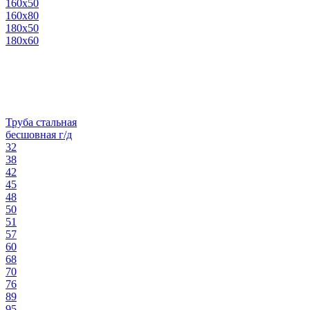
160х50
160х80
180х50
180х60
Труба стальная
бесшовная г/д
32
38
42
45
48
50
51
57
60
68
70
76
89
95