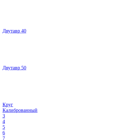
Двутавр 40
Двутавр 50
Круг
Калиброванный
3
4
5
6
7