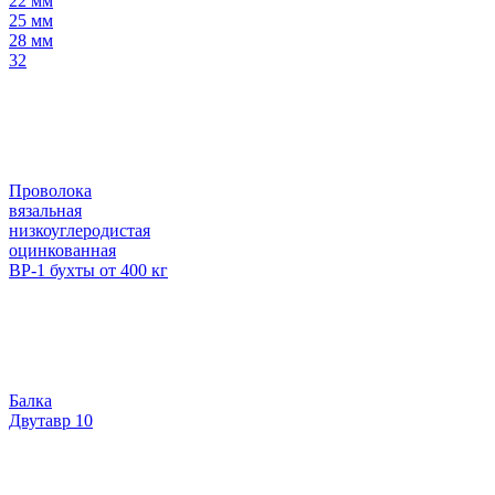
22 мм
25 мм
28 мм
32
Проволока
вязальная
низкоуглеродистая
оцинкованная
ВР-1 бухты от 400 кг
Балка
Двутавр 10