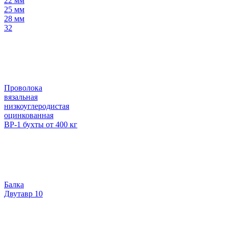
22 мм
25 мм
28 мм
32
Проволока
вязальная
низкоуглеродистая
оцинкованная
ВР-1 бухты от 400 кг
Балка
Двутавр 10