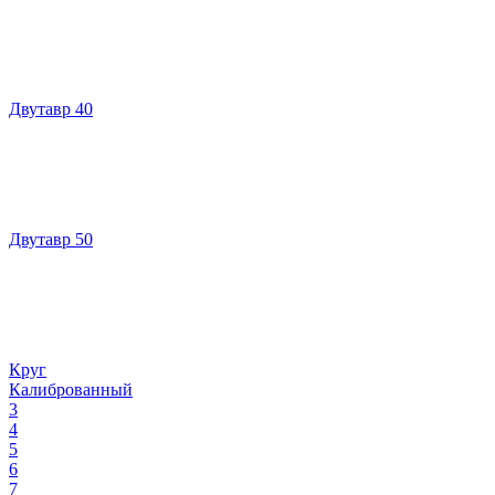
Двутавр 40
Двутавр 50
Круг
Калиброванный
3
4
5
6
7