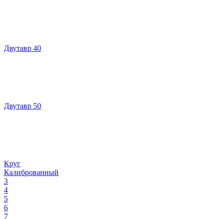
Двутавр 40
Двутавр 50
Круг
Калиброванный
3
4
5
6
7