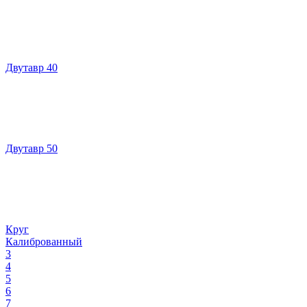
Двутавр 40
Двутавр 50
Круг
Калиброванный
3
4
5
6
7