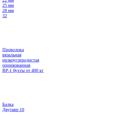
22 мм
25 мм
28 мм
32
Проволока
вязальная
низкоуглеродистая
оцинкованная
ВР-1 бухты от 400 кг
Балка
Двутавр 10