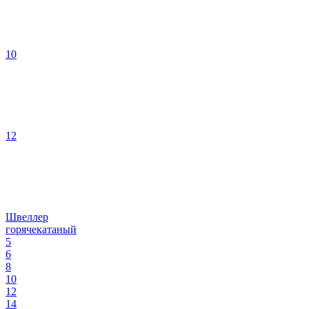
10
12
Швеллер
горячекатаный
5
6
8
10
12
14