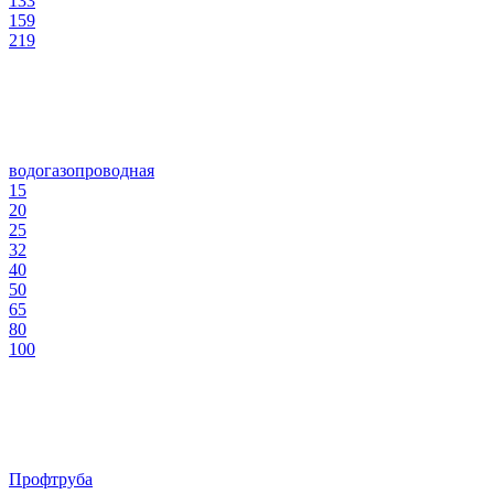
133
159
219
водогазопроводная
15
20
25
32
40
50
65
80
100
Профтруба