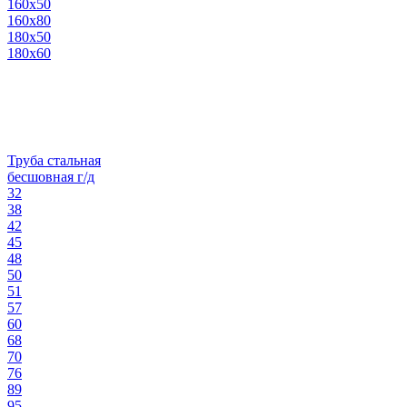
160х50
160х80
180х50
180х60
Труба стальная
бесшовная г/д
32
38
42
45
48
50
51
57
60
68
70
76
89
95