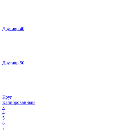
Двутавр 40
Двутавр 50
Круг
Калиброванный
3
4
5
6
7