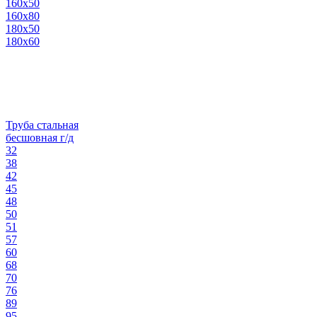
160х50
160х80
180х50
180х60
Труба стальная
бесшовная г/д
32
38
42
45
48
50
51
57
60
68
70
76
89
95