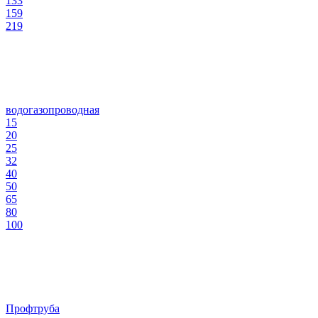
133
159
219
водогазопроводная
15
20
25
32
40
50
65
80
100
Профтруба