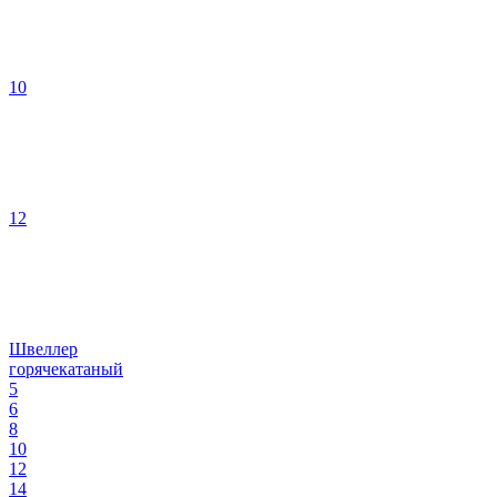
10
12
Швеллер
горячекатаный
5
6
8
10
12
14