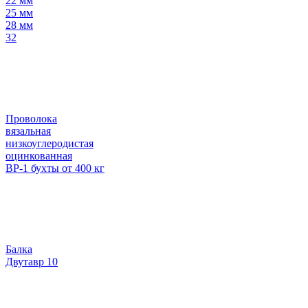
22 мм
25 мм
28 мм
32
Проволока
вязальная
низкоуглеродистая
оцинкованная
ВР-1 бухты от 400 кг
Балка
Двутавр 10