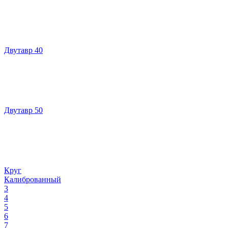
Двутавр 40
Двутавр 50
Круг
Калиброванный
3
4
5
6
7