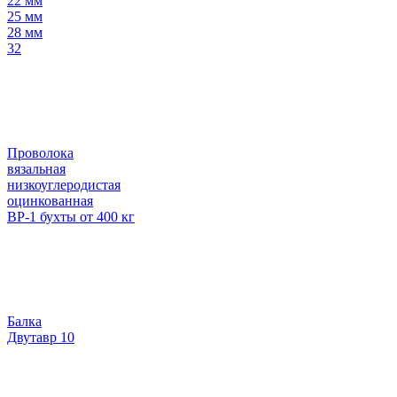
22 мм
25 мм
28 мм
32
Проволока
вязальная
низкоуглеродистая
оцинкованная
ВР-1 бухты от 400 кг
Балка
Двутавр 10