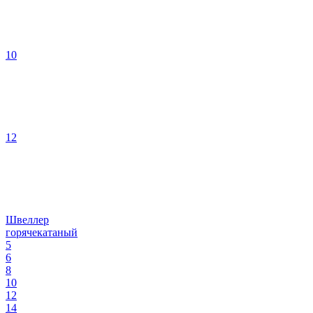
10
12
Швеллер
горячекатаный
5
6
8
10
12
14