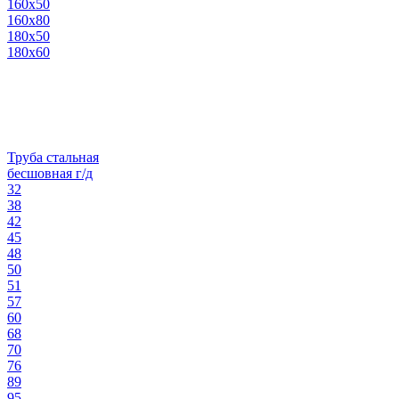
160х50
160х80
180х50
180х60
Труба стальная
бесшовная г/д
32
38
42
45
48
50
51
57
60
68
70
76
89
95