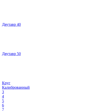
Двутавр 40
Двутавр 50
Круг
Калиброванный
3
4
5
6
7