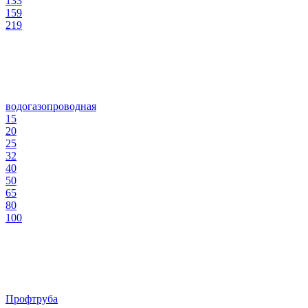
133
159
219
водогазопроводная
15
20
25
32
40
50
65
80
100
Профтруба