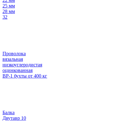
22 мм
25 мм
28 мм
32
Проволока
вязальная
низкоуглеродистая
оцинкованная
ВР-1 бухты от 400 кг
Балка
Двутавр 10