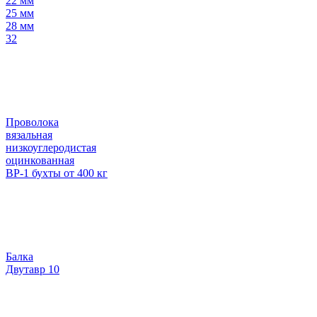
22 мм
25 мм
28 мм
32
Проволока
вязальная
низкоуглеродистая
оцинкованная
ВР-1 бухты от 400 кг
Балка
Двутавр 10