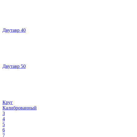
Двутавр 40
Двутавр 50
Круг
Калиброванный
3
4
5
6
7