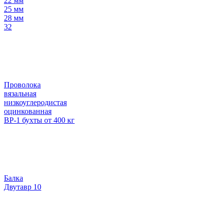
22 мм
25 мм
28 мм
32
Проволока
вязальная
низкоуглеродистая
оцинкованная
ВР-1 бухты от 400 кг
Балка
Двутавр 10