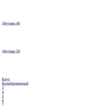
Двутавр 40
Двутавр 50
Круг
Калиброванный
3
4
5
6
7