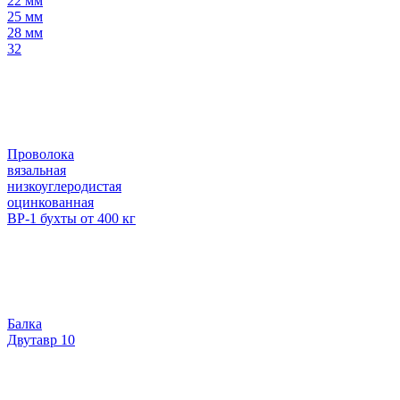
22 мм
25 мм
28 мм
32
Проволока
вязальная
низкоуглеродистая
оцинкованная
ВР-1 бухты от 400 кг
Балка
Двутавр 10