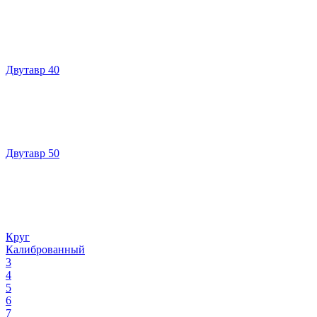
Двутавр 40
Двутавр 50
Круг
Калиброванный
3
4
5
6
7