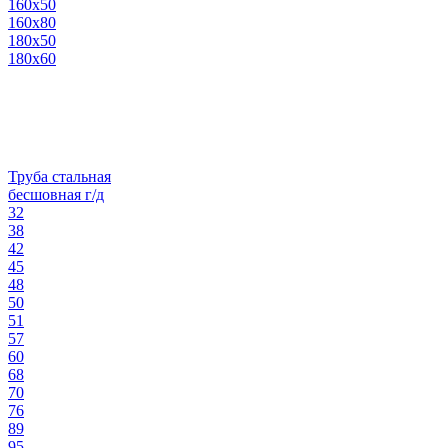
160х50
160х80
180х50
180х60
Труба стальная
бесшовная г/д
32
38
42
45
48
50
51
57
60
68
70
76
89
95