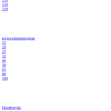
133
159
219
водогазопроводная
15
20
25
32
40
50
65
80
100
Профтруба