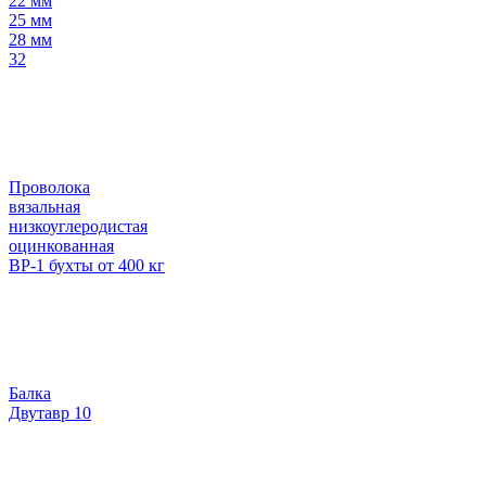
22 мм
25 мм
28 мм
32
Проволока
вязальная
низкоуглеродистая
оцинкованная
ВР-1 бухты от 400 кг
Балка
Двутавр 10