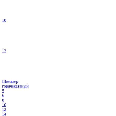
10
12
Швеллер
горячекатаный
5
6
8
10
12
14