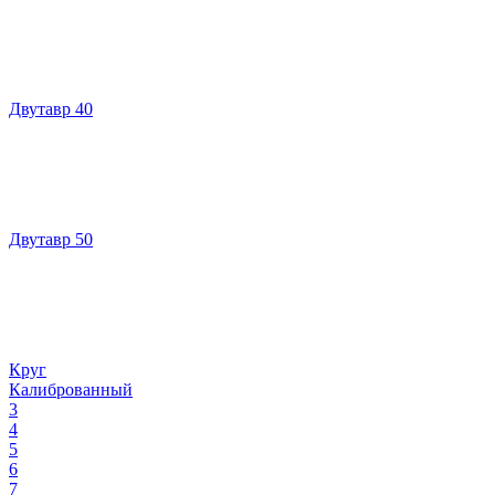
Двутавр 40
Двутавр 50
Круг
Калиброванный
3
4
5
6
7