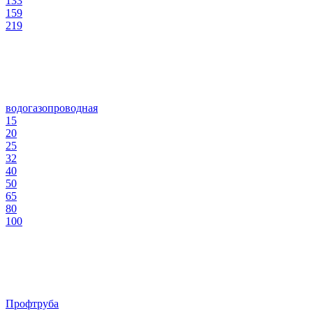
133
159
219
водогазопроводная
15
20
25
32
40
50
65
80
100
Профтруба