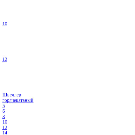
10
12
Швеллер
горячекатаный
5
6
8
10
12
14