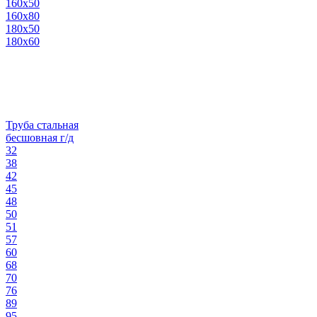
160х50
160х80
180х50
180х60
Труба стальная
бесшовная г/д
32
38
42
45
48
50
51
57
60
68
70
76
89
95