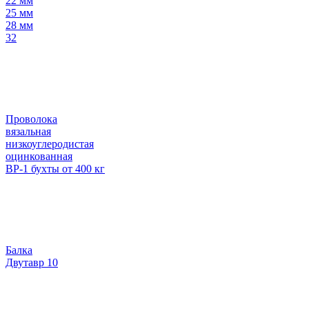
22 мм
25 мм
28 мм
32
Проволока
вязальная
низкоуглеродистая
оцинкованная
ВР-1 бухты от 400 кг
Балка
Двутавр 10