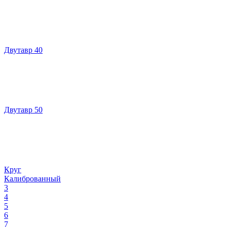
Двутавр 40
Двутавр 50
Круг
Калиброванный
3
4
5
6
7