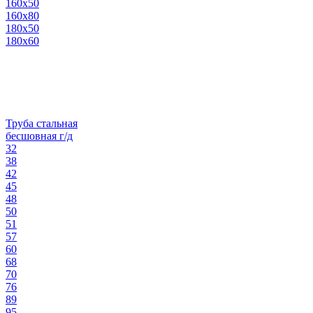
160х50
160х80
180х50
180х60
Труба стальная
бесшовная г/д
32
38
42
45
48
50
51
57
60
68
70
76
89
95