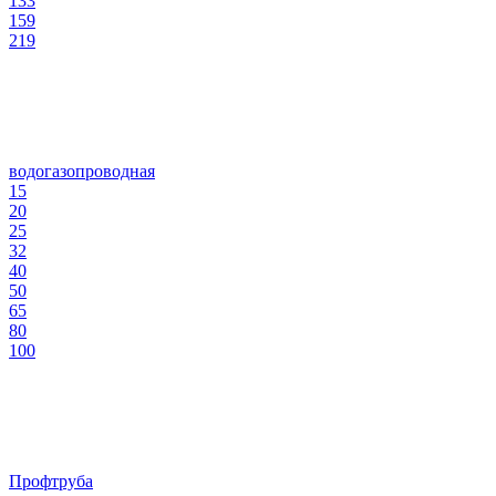
133
159
219
водогазопроводная
15
20
25
32
40
50
65
80
100
Профтруба