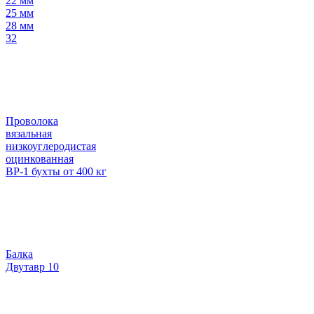
22 мм
25 мм
28 мм
32
Проволока
вязальная
низкоуглеродистая
оцинкованная
ВР-1 бухты от 400 кг
Балка
Двутавр 10