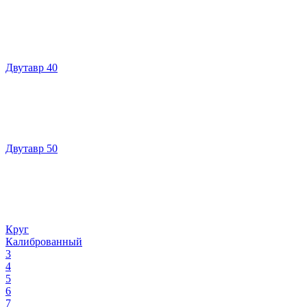
Двутавр 40
Двутавр 50
Круг
Калиброванный
3
4
5
6
7