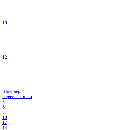
10
12
Швеллер
горячекатаный
5
6
8
10
12
14