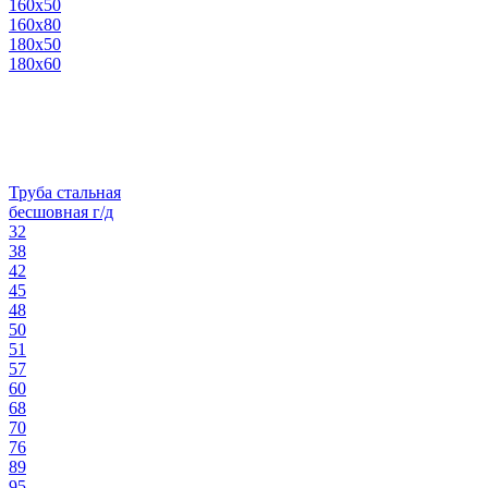
160х50
160х80
180х50
180х60
Труба стальная
бесшовная г/д
32
38
42
45
48
50
51
57
60
68
70
76
89
95