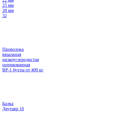
22 мм
25 мм
28 мм
32
Проволока
вязальная
низкоуглеродистая
оцинкованная
ВР-1 бухты от 400 кг
Балка
Двутавр 10