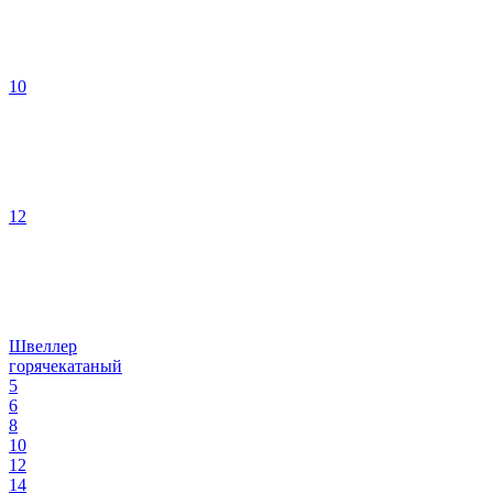
10
12
Швеллер
горячекатаный
5
6
8
10
12
14