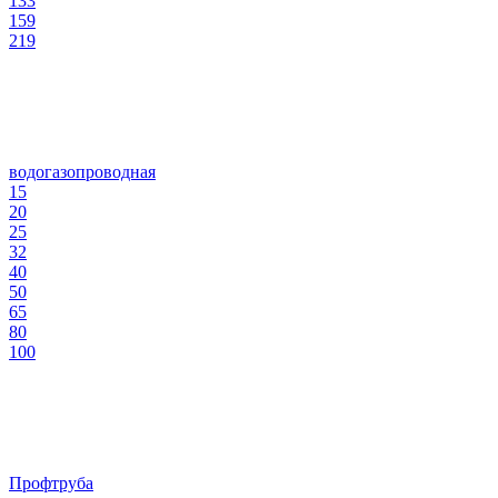
133
159
219
водогазопроводная
15
20
25
32
40
50
65
80
100
Профтруба