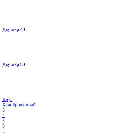
Двутавр 40
Двутавр 50
Круг
Калиброванный
3
4
5
6
7