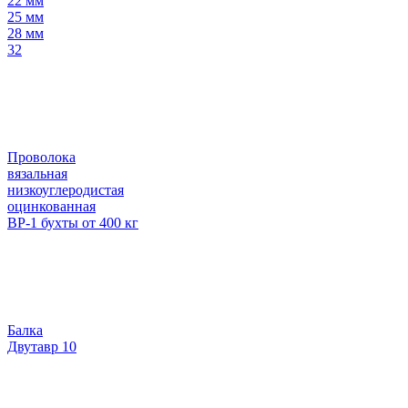
22 мм
25 мм
28 мм
32
Проволока
вязальная
низкоуглеродистая
оцинкованная
ВР-1 бухты от 400 кг
Балка
Двутавр 10