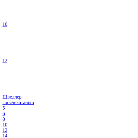
10
12
Швеллер
горячекатаный
5
6
8
10
12
14