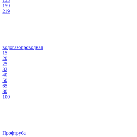
133
159
219
водогазопроводная
15
20
25
32
40
50
65
80
100
Профтруба