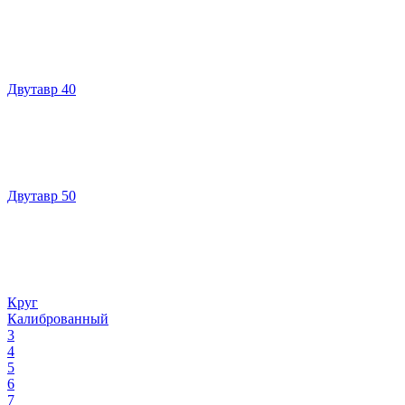
Двутавр 40
Двутавр 50
Круг
Калиброванный
3
4
5
6
7