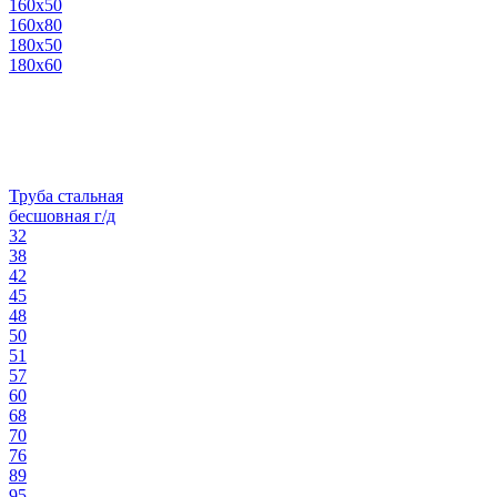
160х50
160х80
180х50
180х60
Труба стальная
бесшовная г/д
32
38
42
45
48
50
51
57
60
68
70
76
89
95