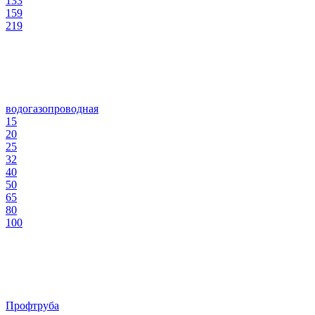
133
159
219
водогазопроводная
15
20
25
32
40
50
65
80
100
Профтруба