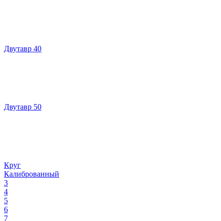
Двутавр 40
Двутавр 50
Круг
Калиброванный
3
4
5
6
7