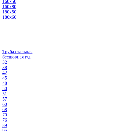
160х50
160х80
180х50
180х60
Труба стальная
бесшовная г/д
32
38
42
45
48
50
51
57
60
68
70
76
89
95