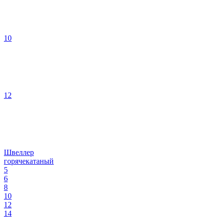
10
12
Швеллер
горячекатаный
5
6
8
10
12
14