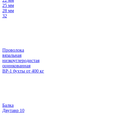
22 мм
25 мм
28 мм
32
Проволока
вязальная
низкоуглеродистая
оцинкованная
ВР-1 бухты от 400 кг
Балка
Двутавр 10